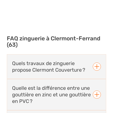
FAQ zinguerie à Clermont-Ferrand
(63)
Quels travaux de zinguerie
propose Clermont Couverture ?
Clermont Couverture réalise tous types de
Quelle est la différence entre une
travaux de zinguerie à Clermont-Ferrand et
gouttière en zinc et une gouttière
dans le Puy-de-Dôme : pose de gouttières,
chéneaux, descentes, raccords d’étanchéité,
en PVC ?
réparation, remplacement et entretien des
éléments d’évacuation des eaux pluviales.