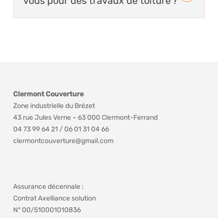
vous pour des travaux de toiture ?
l’ouvrage pendant 10 ans en cas de défaut
compromettant sa solidité ou son étanchéité.
Basée à Clermont-Ferrand, Clermont
Couverture intervient dans le Puy-de-Dôme
(63), notamment à Aubière, Beaumont,
Chamalières, Ceyrat, Romagnat, Cournon-
d’Auvergne, Riom, Issoire, Gerzat, Royat,
Lempdes et les communes environnantes.
Clermont Couverture
Zone industrielle du Brézet
43 rue Jules Verne – 63 000 Clermont-Ferrand
04 73 99 64 21 / 06 01 31 04 66
clermontcouverture@gmail.com
Assurance décennale :
Contrat Axelliance solution
N° 00/510001010836