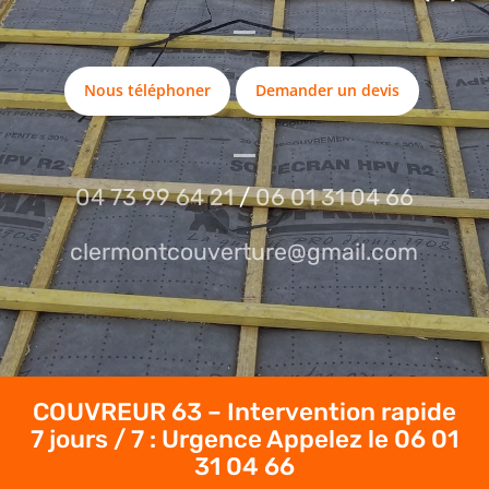
Nous téléphoner
Demander un devis
04 73 99 64 21
/
06 01 31 04 66
clermontcouverture@gmail.com
COUVREUR 63 – Intervention rapide
7 jours / 7 : Urgence Appelez le
06 01
31 04 66