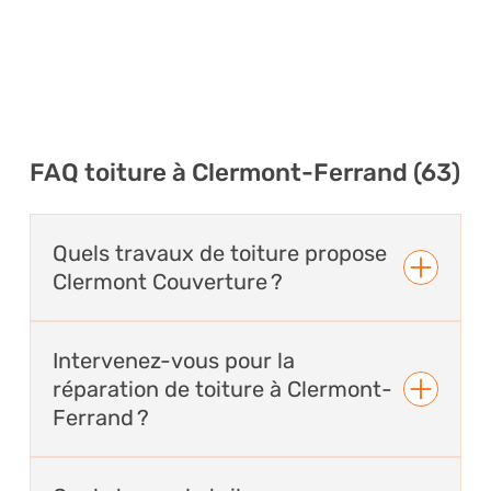
FAQ toiture à Clermont-Ferrand (63)
Quels travaux de toiture propose
Clermont Couverture ?
Clermont Couverture réalise tous types de
Intervenez-vous pour la
travaux de toiture à Clermont-Ferrand et dans
réparation de toiture à Clermont-
le Puy-de-Dôme : pose de tuiles, rénovation de
couverture, réparation de toiture,
Ferrand ?
remplacement d’éléments abîmés, habillage
bac acier et étanchéité de toitures terrasses.
Oui, Clermont Couverture intervient pour la